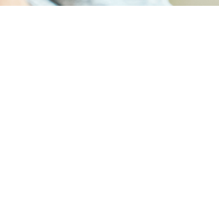
CONTACT
ご相談やご質問などお気軽にご連絡ください。
居宅介護支援事業所シュエット
011-856-6061
Tel.
平日9：00～17：00
定休日：土曜・日曜･祝祭日